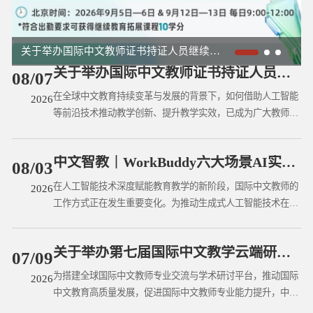
关于举办国际中文教师证书持证人员继续教育会议（第二十四期）的通知
关于举办2026年国际中文教师数字素养提升项目的通知
中文智教｜WorkBuddy六大场景AI实战训练营
关于举办国际中文教师证书持证人员继续教育会议（第二十四期）的通知
08/07
在全球中文教育持续变革与发展的背景下，如何借助人工智能
2026
等前沿技术推动教学创新、提升教学实效，已成为广大教师关
注的核心议题。为助力国际中文教师紧跟时代步伐，拓宽国际
视野，中文联盟特别邀请美国中文教师学会会刊《汉语教学研
中文智教｜WorkBuddy六大场景AI实战训练营
究》编辑部于2026年9月5日—6日、 9月12日—13日通过线上
08/03
教学形式举办国际中文教师证书持证人员继续教育会议（第二
在人工智能技术深度赋能教育教学的新阶段，国际中文教师的
2026
十四期）。本期会议主题为“AI赋能与课程创新：美国中文教
工作方式正在发生重要变化。为推动生成式人工智能技术在国
学前沿与创新实践”，特邀来自美国知名高校及中学的中文教
际中文教育真实场景中的深度应用，帮助国际中文教师从“会
学专家，分享一线教学改革的前沿成果与创新经验，为全球中
用AI工具”升级为“会设计人机协同工作流”，中文联盟与手里
文教师提供可借鉴的实践路径与教学灵感。现将有关事宜通知
关于举办第七届国际中文教学云端研讨会（2号通知）
智语联合举办中文智教｜WorkBuddy六大场景AI实战训练营。
07/09
如下：
训练营为国际中文教师证书持证人员继续教育学分课程。训练
为搭建全球国际中文教师专业交流与学术研讨平台，推动国际
2026
营课程信息如下：
中文教育高质量发展，促进国际中文教师专业能力提升，中文
联盟与新加坡科思达孔子学院将于2026年7月25日至26日联合