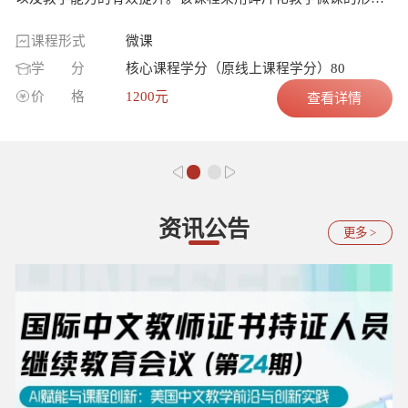
式，每个微课时长约为15分钟，共计119个微课，课程内容涵
课程形式
微课
盖课程中文教学基础、教学方法、教育知识、第二语言教学理
学
分
核心课程学分（原线上课程学分）80
论与实践、教学组织与课堂管理、中华文化的认知与传播、跨
价
格
1200元
查看详情
文化适应与交际能力、职业道德与专业发展等。课程自购买之
日起有效期2年，有效期内可反复观看学习。
资讯公告
更多 >